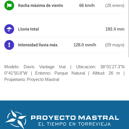
66 km/h
(28 enero)
Racha máxima de viento
192.4 mm
Lluvia total
128.0 mm/h
(09 mayo)
Intensidad lluvia máx.
Modelo: Davis Vantage Vue | Ubicación: 38°01'27.3"N
0°41'50.8"W | Entorno: Parque Natural | Altitud: 26 m |
Propietario: Proyecto Mastral