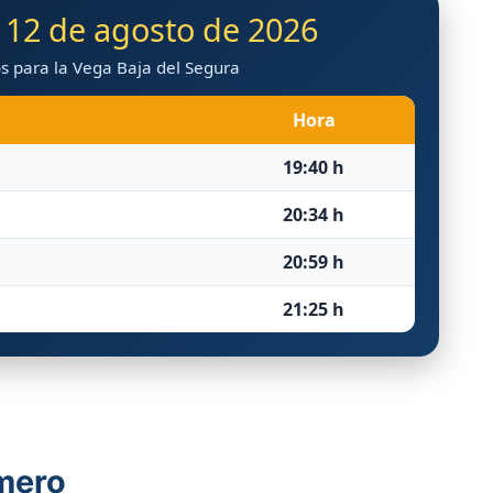
 · 12 de agosto de 2026
s para la Vega Baja del Segura
Hora
19:40 h
20:34 h
20:59 h
21:25 h
imero